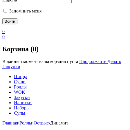
Запомнить меня
0
0
Корзина (0)
В данный момент ваша корзина пуста
Продолжайте Делать
Покупки
Пицца
Суши
Роллы
WOK
Закуски
Напитки
Наборы
Супы
Главная
›
Роллы
›
Острые
›
Динамит