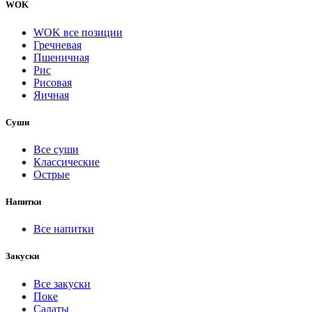
WOK
WOK все позиции
Гречневая
Пшеничная
Рис
Рисовая
Яичная
Суши
Все суши
Классические
Острые
Напитки
Все напитки
Закуски
Все закуски
Поке
Салаты