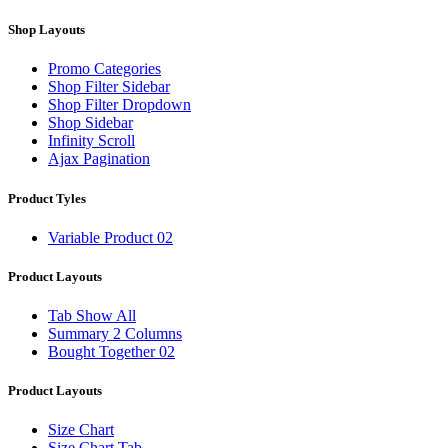
Shop Layouts
Promo Categories
Shop Filter Sidebar
Shop Filter Dropdown
Shop Sidebar
Infinity Scroll
Ajax Pagination
Product Tyles
Variable Product 02
Product Layouts
Tab Show All
Summary 2 Columns
Bought Together 02
Product Layouts
Size Chart
Size Chart Tab