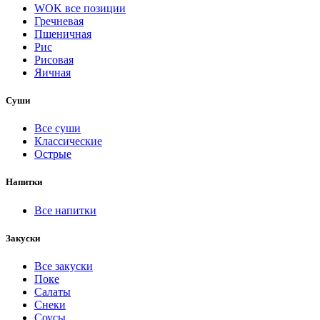
WOK все позиции
Гречневая
Пшеничная
Рис
Рисовая
Яичная
Суши
Все суши
Классические
Острые
Напитки
Все напитки
Закуски
Все закуски
Поке
Салаты
Снеки
Соусы