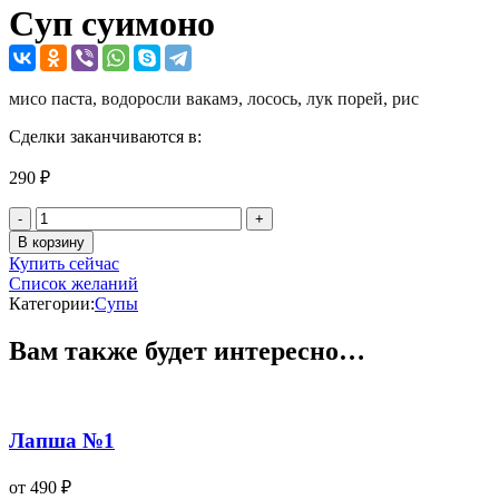
Cуп суимоно
мисо паста, водоросли вакамэ, лосось, лук порей, рис
Сделки заканчиваются в:
290
₽
Количество
товара
В корзину
Cуп
Купить сейчас
суимоно
Список желаний
Категории:
Супы
Вам также будет интересно…
Лапша №1
от
490
₽