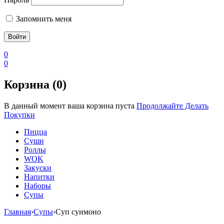
Запомнить меня
0
0
Корзина (0)
В данный момент ваша корзина пуста
Продолжайте Делать
Покупки
Пицца
Суши
Роллы
WOK
Закуски
Напитки
Наборы
Супы
Главная
›
Супы
›
Cуп суимоно